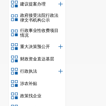
建议提案办理
治素养。开展
区与云南省青
政府接受法院行政法
律文书机构公示
用沉浸式体验
行政事业性收费项目
航
·
聚力园区法
情况
（二）关
重大决策预公开
更新宣传
财政资金直达基层
小区、农贸市
行政执法
设施破损的，
益、消费者权
涉农补贴
取
“
法治
+
漫画
+
政策找企业
力和实用性；