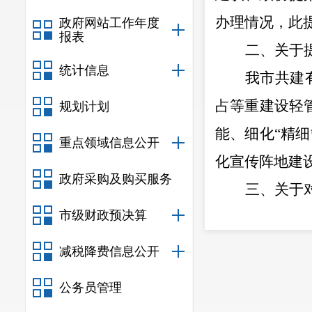
办理情况，此
政府网站工作年度
报表
二、关于
统计信息
我市共建
占等重建设轻
规划计划
能、细化
“
精细
重点领域信息公开
化宣传阵地建
政府采购及购买服务
三、
关于
市级财政预决算
（一）关
利用法治
减税降费信息公开
育日、民法典
公务员管理
中宣传、法治