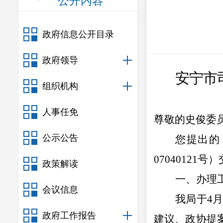
公开内容
政府信息公开目录
政府领导
安宁市
组织机构
人事任免
尊敬的史俊
委
公示公告
您提出的
07040121
号）
政策解读
一、办理
会议信息
我局于
4
政府工作报告
建议、政协提