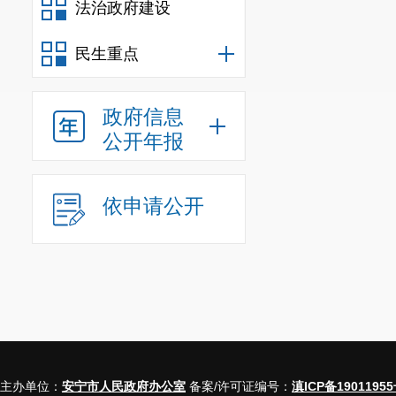
法治政府建设
法
”27
期；维护
红色教育基地
民生重点
造
“
生态环保
+
政府信息
公开年报
依申请公开
主办单位：
安宁市人民政府办公室
备案/许可证编号：
滇ICP备19011955