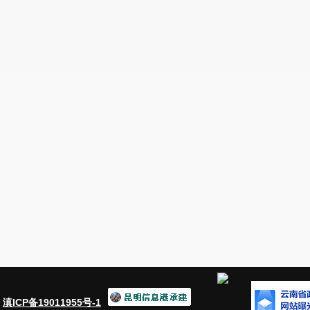
大社区矫正对象就业渠道，提供适配的岗位
难
”
的问题。
（二）
关于建议
由市司法局联合
市
人社局
矫正对象就业前技能培训工作，提高社区矫正
开展职业技能培训。
一是
市司法
局
全面摸
求，市人社局根据年度就业培训工作，结合社
针对性的将社区矫正对象就业人员纳入职业技
司法局组织社区矫正对象开展线上或者线下职
好就业规划，提升职业技能和就业竞争能力。
育基地和
6
个公益活动基地，为社区矫正对象
训和就业安置提供载体。今年以来，共开展社
就业、务工意愿且具有劳动能力的社区矫正对
：
滇ICP备19011955号-1