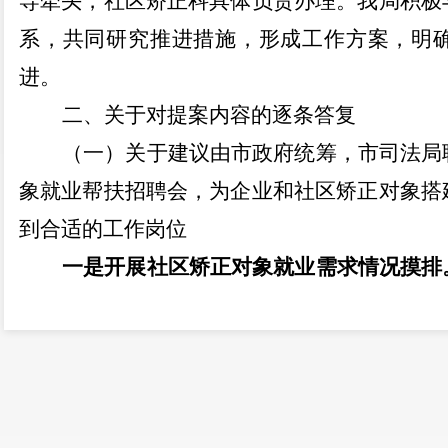
导牵头，社区矫正科具体负责办理。我局积极
系，共同研究推进措施，形成工作方案，明
进。
二、
关于对
提案
内容的逐条答复
（
一
）
关于建议由市政府统筹
，
市司法局
象就业帮扶招聘会，为企业和社区矫正对象搭
到合适的工作岗位
一是开展社区矫正对象就业需求情况摸排
矫正对象的就业需求，通过调查评估、入矫谈
解社区矫正对象的生活困难、入职困难、家庭
需求和就业意愿。今年以来，走访社区矫正对
正对象就业需求，提升就业能力。