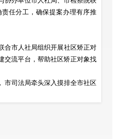
与协办单位市人社局、市检察院联
确责任分工，确保提案办理有序推
联合
市
人社局组织开展社区矫正对
建交流平台，帮助社区矫正对象找
。
市司法局牵头深入摸排全市社区
话、日常走访、谈心谈话等方式了
困难情况，
收集社区矫正对象求职
象
240
余人，有效精准识别社区矫