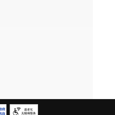
资源，有效解决社区矫正对象
“
就业
、就业培训部门或各企业开展社区
对象的职业技能水平和就业竞争力
清社区矫正对象技能水平、培训需
会及企业就业方向、热门工种，有
能培训工作。
二是
市人社局协同市
业技能培训，帮助社区矫正对象做
安宁市建立了
3
个就业基地、
3
个教
参加教育学习、公益活动、技能培
区矫正对象集体教育
72
场次，向有
象提供安宁市劳动技能培训信息
2