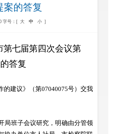
号提案的答复
0
字号：[
大
中
小
]
市
第七
届
第四
次会议第
案
的答复
作
的建议》（第
07040075
号）交我
开局班子会议研究，明确由分管领