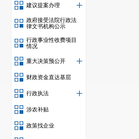
（一）
基
建议提案办理
基层医疗
政府接受法院行政法
医药示范县工
律文书机构公示
药服务数量得
行政事业性收费项目
致接续性基层
情况
医医院虽然通
了一定帮扶，
重大决策预公开
工作，中医药
财政资金直达基层
才配备不足，
（二）中
行政执法
安宁市中
涉农补贴
位，有效传播
难以起到引导
政策找企业
药文化宣传教