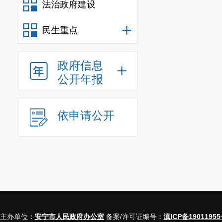
（三）基
法治政府建设
《安宁市
民生重点
年正式签发，
强中医药人才
政府信息
机制等方面对
公开年报
院为龙头、基
和康复于一体
中医药科学技
依申请公开
源，巩固和完
落实到位。
但市中医
技术推广工作
为主，临床实
三、关于
主办单位：
安宁市人民政府办公室
备案/许可证编号：
滇ICP备19011955