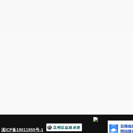
第三部分安宁市住房和城乡建设局
机关
202
6
年
一、项目名称
二、立项依据
三、项目实施单位
四、项目基本概况
五、项目实施内容
六、资金安排情况
七、项目实施计划
八、项目实施成效
九、项目绩效目标
第一部分安宁市住房和城乡建设
制说明
：
滇ICP备19011955号-1