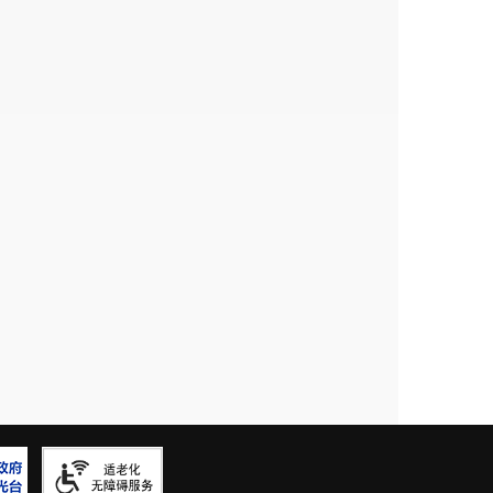
重点领域财政项目
局
机关
202
6
年部门预算编