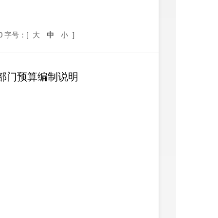
0
字号：[
大
中
小
]
部门预算编制说明