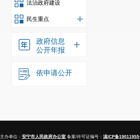
法治政府建设
(以下简称“制定机
行政机关设立的议
民生重点
件。
第九条 涉及两个
政府信息
规范性文件，内容
公开年报
规范性文件，应当
第十条 制定机关
(一)执行法律、
依申请公开
(二)执行上级行
(三)执行本级人
(四)规范本行政
第十一条 规范性
(一)行政许可;
(二)行政处罚;
(三)行政强制措
主办单位：
安宁市人民政府办公室
备案/许可证编号：
滇ICP备19011955