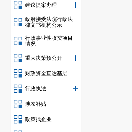
(五)坚持社会主
建议提案办理
(六)坚持讲求实
政府接受法院行政法
第五条 规范性文
律文书机构公示
为政府规范性文件
行政事业性收费项目
性文件为部门规范
情况
第六条 安宁市人
定、备案审查等工
重大决策预公开
第七条 规范性文
财政资金直达基层
定”、“规则”、“细则
规范性文件用语应
行政执法
具有可操作性。法
涉农补贴
第八条 制定规范
公室受市政府委托
政策找企业
市政府及其工作部