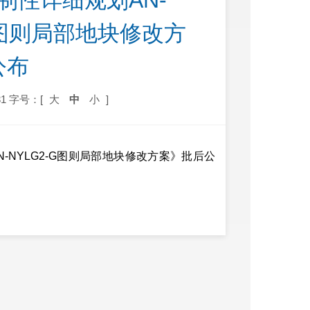
制性详细规划AN-
2-G图则局部地块修改方
公布
1
字号：[
大
中
小
]
N-NYLG2-G图则局部地块修改方案》批后公