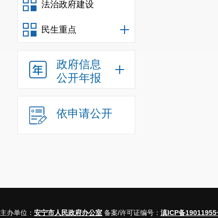
法治政府建设
更新数据。
(二)分类分级管
民生重点
各街道上报数据后
际情况，本着全面
政府信息
分类定级工作，定
公开年报
1. 农村留守儿
实行四类四级管理
儿童分为A类重点
依申请公开
时进行动态调整。
A类重点关爱等级
机，需要及时介入
B类次重点关爱等
理危机、较强发展
C类中等关爱等级
为存在发展困境，
主办单位：
安宁市人民政府办公室
备案/许可证编号：
滇ICP备19011955