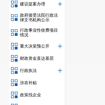
行动、安全监督有保
建议提案办理
“五查”定位：一
政府接受法院行政法
康状况是否良好，
律文书机构公示
“六个一”服务：项
行政事业性收费项目
排查”“个人卫生护理
情况
“九个一”举措：推
宴”“一次圆梦行动”
重大决策预公开
三、工作任务
财政资金直达基层
(一)寻访排查
由市民政局牵头召
行政执法
童、留守老人的统
童、留守老人纳入
涉农补贴
人口为依据，统一
登记表，及时更新
政策找企业
保摸底排查工作不