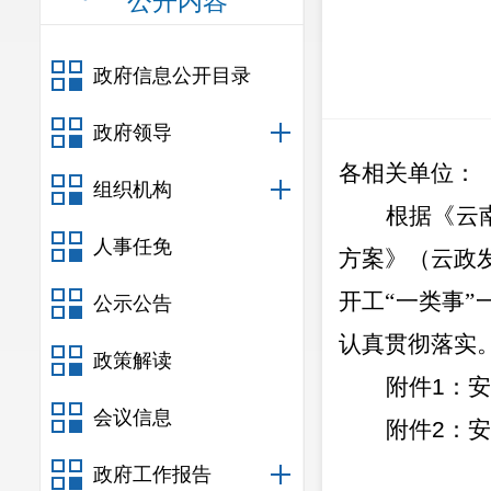
公开内容
政府信息公开目录
政府领导
各相关单位
：
组织机构
根据《云
人事任免
方案》（云政
开工
“
一类事
”
公示公告
认真贯彻落实
政策解读
附件
1
：安
会议信息
附件
2
：安
政府工作报告