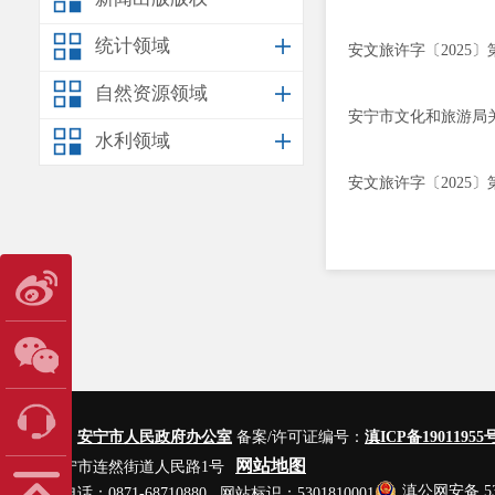
统计领域
安文旅许字〔2025〕
自然资源领域
安宁市文化和旅游局
水利领域
安文旅许字〔2025〕
主办单位：
安宁市人民政府办公室
备案/许可证编号：
滇ICP备19011955号
网站地图
地址：安宁市连然街道人民路1号
滇公网安备 530
网站管理电话：0871-68710880 网站标识：5301810001