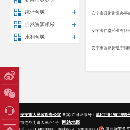
统计领域
安宁市县街街道办事
自然资源领域
安宁济仁堂药业有限公
水利领域
安宁市连然街道宁湖
主办单位：
安宁市人民政府办公室
备案/许可证编号：
滇ICP备19011955号
网站地图
地址：安宁市连然街道人民路1号
滇公网安备 530
网站管理电话：0871-68710880 网站标识：5301810001